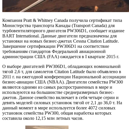
Компания Pratt & Whitney Canada получила сертификат типа
Министерства транспорта Канады (Transport Canada) для
турбовентиляторного двигателя PW306D1, сообщает издание
BART International. Данные двигатели предназначены для
установки на новых бизнес-джетах Cessna Citation Latitude.
Завершение сертификации PW306D1 на соответствие
требованиям стандартов Федеральной авиационной
администрации США (FAA) ожидается в I
квартале 2015 г.
О выборе двигателей PW306D1, обладающих номинальной
тягой 2,6 т, для самолетов Citation Latitude было объявлено в
2011 г. на ежегодной конференции Национальной ассоциации
бизнес-авиации США (NBAA). Двигатели семейства PW300
являются одними из самых распространенных в мире и
используются на большинстве среднеразмерных бизнес-
джетов. Данное семейство включает в себя четыре серии и
девять моделей силовых установок тягой от 2,1 до 36,0 т. На
данный момент в мире используется более 4072 силовых
установок семейства PW300, общая наработка которых
составила около 12,15 млн летных часов.